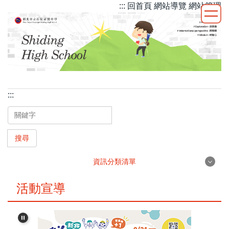
::: 回首頁
網站導覽
網站管理
跳
到
主
要
內
容
區
:::
搜尋
資訊分類清單
最新消息
活動宣導
行政團隊
學校簡介