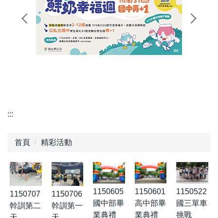
:::
首頁
精彩活動
1150605
1150601
1150522
1150707
1150706
國中部畢
高中部畢
國三單車
幹訓第二
幹訓第一
業典禮
業典禮
挑戰
天
天