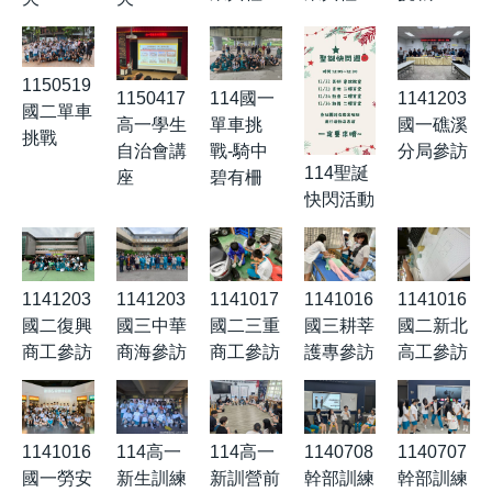
1150519
1150417
114國一
1141203
國二單車
高一學生
單車挑
國一礁溪
挑戰
自治會講
戰-騎中
分局參訪
114聖誕
座
碧有柵
快閃活動
1141203
1141203
1141017
1141016
1141016
國二復興
國三中華
國二三重
國三耕莘
國二新北
商工參訪
商海參訪
商工參訪
護專參訪
高工參訪
1141016
114高一
114高一
1140708
1140707
國一勞安
新生訓練
新訓營前
幹部訓練
幹部訓練