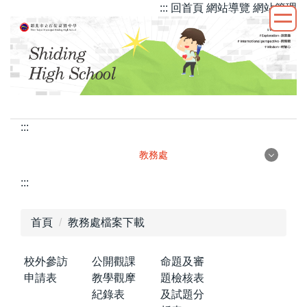
::: 回首頁
網站導覽
網站管理
跳
到
主
要
內
容
區
:::
教務處
教務處
:::
首頁
教務處檔案下載
行政團隊
校外參訪
公開觀課
命題及審
申請表
教學觀摩
題檢核表
紀錄表
及試題分