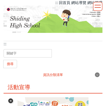
::: 回首頁
網站導覽
網站管理
跳
到
主
要
內
容
區
:::
搜尋
資訊分類清單
最新消息
活動宣導
行政團隊
學校簡介