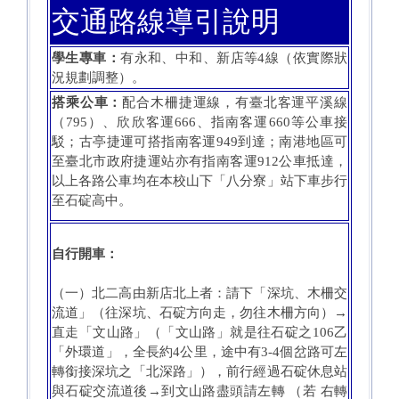
交通路線導引說明
學生專車：
有永和、中和、新店等4線（依實際狀
況規劃調整）。
搭乘公車：
配合木柵捷運線，有臺北客運平溪線
（795）、欣欣客運666、指南客運660等公車接
駁；古亭捷運可搭指南客運949到達；南港地區可
至臺北市政府捷運站亦有指南客運912公車抵達，
以上各路公車均在本校山下「八分寮」站下車步行
至石碇高中。
自行開車：
（一）北二高由新店北上者：請下「深坑、木柵交
流道」（往深坑、石碇方向走，勿往木柵方向）→
直走「文山路」（「文山路」就是往石碇之106乙
「外環道」，全長約4公里，途中有3-4個岔路可左
轉銜接深坑之「北深路」），前行經過石碇休息站
與石碇交流道後→到文山路盡頭請左轉 （若 右轉