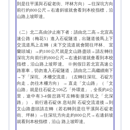
則是往平溪與石碇老街、坪林方向）→往深坑方向
前行約800公尺→右邊斜坡就會看到本校指標，沿
山路上坡即達。
（二）北二高由汐止南下者：請由北二高→北宜高
速公路（梅花5）進入石碇隧道，出隧道後馬上下
交流道馬上左轉（未下交流道就會開往坪林、 宜
蘭頭城）→約100公尺就是文山路盡頭→請左轉往
深坑方向前行約800公尺→右邊斜坡就會看到本校
指標，沿山路上坡即達。 ※例假日若北宜高速公
路塞車，切勿進入石碇隧道，請由北二高繼續南下
→下「深坑、木柵交流道」（左轉往深坑、石碇方
向走，勿往木柵方向） → 直走「文山路」（「文
山路」就是往石碇之106乙「外環道」，全長約4公
里，途中有3-4個岔路可左轉銜接深坑之「北深
路」），前行過石碇休 息站與 石碇交流道後→到
文山路盡頭請左轉（若右轉則是往平溪與石碇老
街、坪林）→往深坑方向走約800公尺→右邊斜坡
就看到本校指標，沿山 路上坡即達。