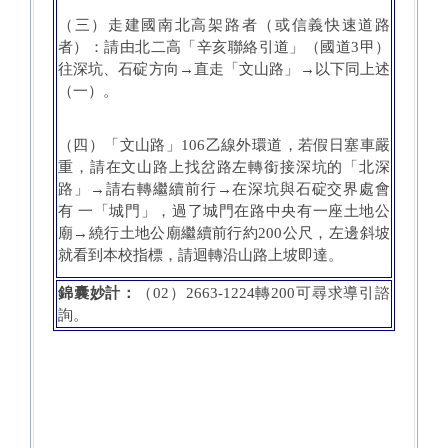
（三）走建國南北高架路者（或信義快速道路
者）：請由北二高「辛亥聯絡引道」（國道3甲）
往深坑、石碇方向→直走「文山路」→以下同上述
（一）。
（四）「文山路」106乙線外環道，若假日塞車嚴
重，請在文山路上找岔路左轉銜接深坑的「北深
路」→請右轉繼續前行→在深坑與石碇交界處會
有 一「城門」，過了城門在路中央有一座土地公
廟→繞行土地公廟繼續前行約200公尺，左邊斜坡
就看到本校指標，請迴轉沿山路上坡即達。
錦囊妙計：
（02）2663-1224轉200可尋求導引諮
詢。