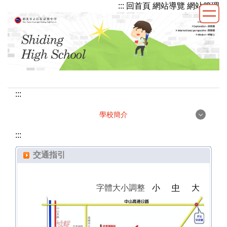
::: 回首頁
網站導覽
網站管理
跳
到
主
要
內
容
區
:::
學校簡介
學校簡介
:::
交通指引
校徽校訓
字體大小調整
小
中
大
校史沿革
學校願景