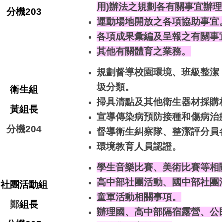
用)辦法之規劃各有關事宜辦
分機203
運動場地開放之各項協助事宜
各項成果彙編及呈報之有關事
其他有關體育之業務。
規劃督導校園環境、班級整潔
圾分類。
衛生組
掃具清點及其他衛生器材採購
黃
組長
宣導傳染病預防接種和傷病治
分機204
督導衛生糾察隊、整潔評分員
環境教育人員認證。
學生音樂比賽、美術比賽等相
高中部社團活動、國中部社團
社團活動組
童軍活動相關事項。
鄭
組長
辦理國、高中部隔宿露營、公