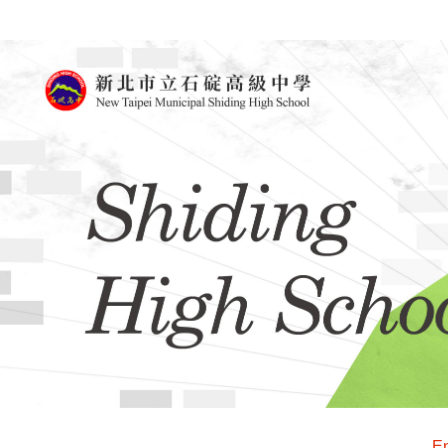
跳
到
主
要
內
容
區
En