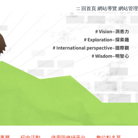
::: 回首頁
網站導覽
網站管理
事曆
碇中活動
借用與修繕平台
數位點名單