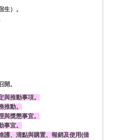
宿生）。
。
召開。
定與推動事項。
務推動。
理與獎懲事宜。
動事宜。
維護、清點與購置、報銷及使用(借