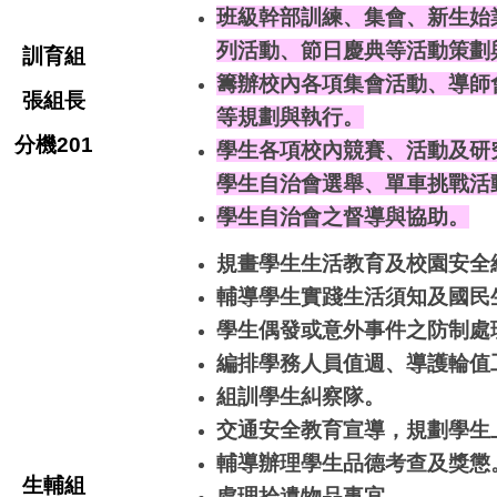
班級幹部訓練、
集會
、新生始
列活動、節日慶典等活動策劃
訓育組
籌辦校內各項集會活動、導師
張組長
等規劃與執行。
分機201
學生各項校內競賽、活動及研
學生自治會選舉、單車挑戰活動
學生自治會之督導與協助。
規畫學生生活教育及校園安全
輔導學生實踐生活須知及國民
學生偶發或意外事件之防制處
編排學務人員值週、導護輪值
組訓學生糾察隊。
交通安全教育宣導，規劃學生
輔導辦理學生品德考查及獎懲
生輔組
處理拾遺物品事宜。