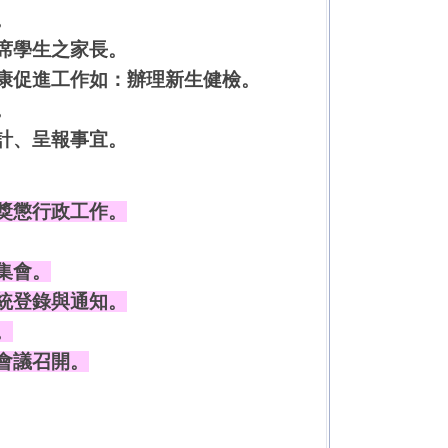
。
席學生之家長。
康促進工作如：辦理新生健檢。
。
計、呈報事宜。
獎懲行政工作。
集會。
統登錄與通知。
。
會議召開。