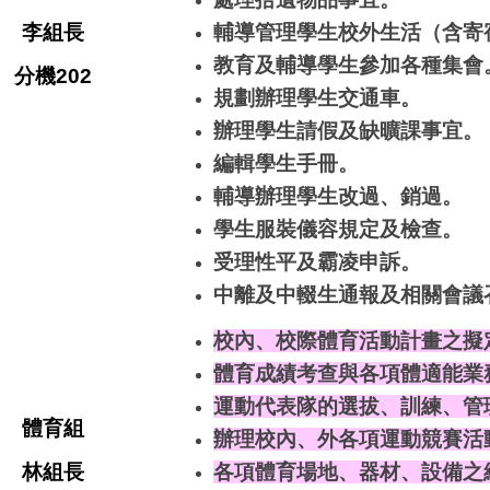
李
組長
輔導管理學生校外生活（含寄
教育及輔導學生參加各種集會
分機202
規劃辦理學生交通車。
辦理學生請假及缺曠課事宜。
編輯學生手冊。
輔導辦理學生改過、銷過。
學生服裝儀容規定及檢查。
受理性平及霸凌申訴。
中離及中輟生通報及相關會議
校內、校際體育活動計畫之擬
體育成績考查與各項體適能業
運動代表隊的選拔、訓練、管
體育組
辦理校內、外各項運動競賽活
林
組長
各項體育場地、器材、設備之