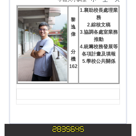
1.襄助校長處理業
務
黎
2.綜核文稿
逸
3.協調各處室業務
偉
推動
4.統籌校務發展等
分
各項計畫及填報
機
5.學校公共關係
162