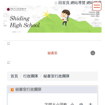
::: 回首頁
網站導覽
網站管理
跳
到
主
要
內
容
區
:::
秘書室
秘書室
:::
首頁
行政團隊
秘書室行政團隊
測試
秘書室行政團隊
字體大小調整
小
中
大