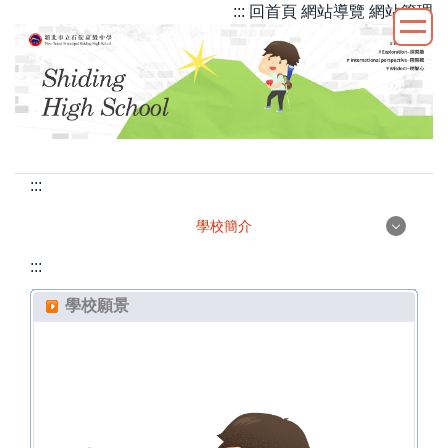
::: 回首頁
網站導覽
網站管理
跳
到
主
要
內
容
區
:::
學校簡介
學校簡介
:::
學校願景
校徽校訓
校史沿革
學校願景