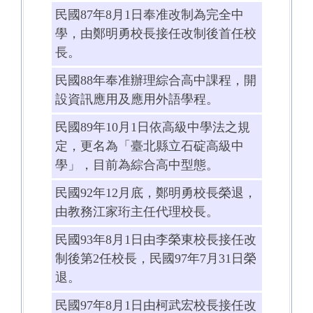
民國
87
年
8
月
1
日奉准改制為完全中
學，由鄭明勇校長接任改制後首任校
長。
民國
88
年奉准辦理綜合高中課程，開
設資訊應用及應用外語學程。
民國
89
年
10
月
1
日依高級中學法之規
定，更名為「臺北縣立石碇高級中
學」，目前為綜合高中型態。
民國
92
年
12
月底，鄭明勇校長榮退，
由教務江家珩主任代理校長。
民國
93
年
8
月
1
日由李榮東校長接任改
制後第
2
任校長，民國
97
年
7
月
31
日榮
退。
民國
97
年
8
月
1
日由柯武宏校長接任改