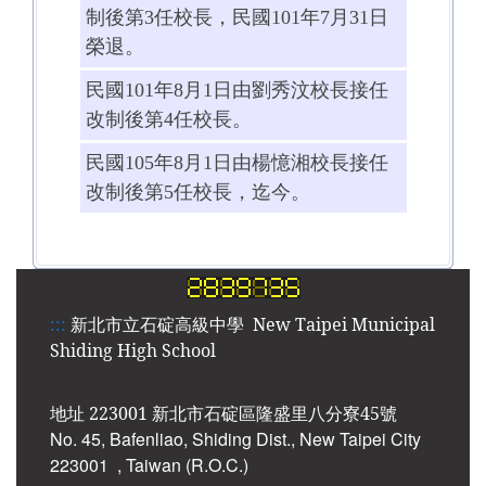
制後第
3
任校長，民國
101
年
7
月
31
日
榮退。
民國
101
年
8
月
1
日由劉秀汶校長接任
改制後第
4
任校長。
民國
105
年
8
月
1
日由楊憶湘校長接任
改制後第5任校長，迄今。
:::
新北市立石碇高級中學 New Taipei Municipal
Shiding High School
地址 223001 新北市石碇區隆盛里八分寮45號
No. 45, Bafenliao, Shiding Dist., New Taipei City
223001
, Taiwan (R.O.C.)