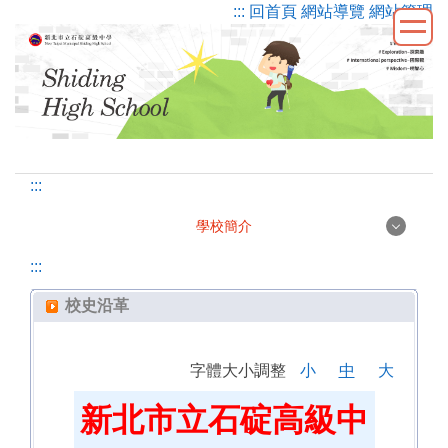
::: 回首頁
網站導覽
網站管理
跳
到
主
要
內
容
區
:::
學校簡介
學校簡介
:::
校史沿革
校徽校訓
字體大小調整
小
中
大
校史沿革
新北市立石碇高級中
學校願景