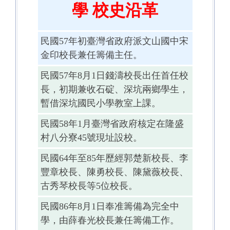
學 校史沿革
國中部
綜合高中
民國
57
年初臺灣省政府派文山國中宋
金印校長兼任籌備主任。
碇中特教
民國
57
年
8
月
1
日錢濤校長出任首任校
交通指引
長，初期兼收石碇、深坑兩鄉學生，
暫借深坑國民小學教室上課。
民國
58
年
1
月臺灣省政府核定在隆盛
村八分寮
45
號現址設校。
民國
64
年至
85
年歷經郭楚新校長、李
豐章校長、陳勇校長、陳黛薇校長、
古秀琴校長等
5
位校長。
民國
86
年
8
月
1
日奉准籌備為完全中
學，由薛春光校長兼任籌備工作。