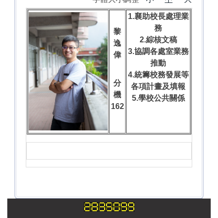
1.襄助校長處理業
務
黎
2.綜核文稿
逸
3.協調各處室業務
偉
推動
4.統籌校務發展等
分
各項計畫及填報
機
5.學校公共關係
162