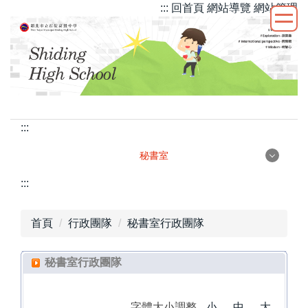
::: 回首頁
網站導覽
網站管理
跳
到
主
要
內
容
區
:::
秘書室
秘書室
:::
首頁
行政團隊
秘書室行政團隊
測試
秘書室行政團隊
字體大小調整
小
中
大