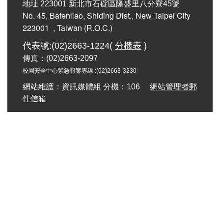
地址 223001 新北市石碇區隆盛里八分寮45號
科技自然實驗班
No. 45, Bafenliao, Shiding Dist., New Taipei City
223001
, Taiwan (R.O.C.)
觀光餐飲學程
代表號:(02)2663-1224(
分機表
)
課程計畫
傳真：(02)2663-2097
學習歷程檔案
校園安全中心緊急報案專線 :
(02)2663-3230
網站維護：資訊媒體組 分機：106
網站管理者郵
正常教學
件信箱
石碇高中本土語文資源網
公開觀議課繳交
公開觀議課規定及行事曆
線上教學平台
遠端教學連結