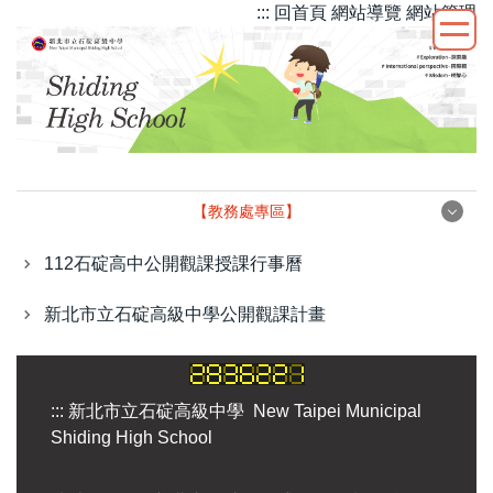
::: 回首頁
網站導覽
網站管理
跳
到
主
要
內
容
區
【教務處專區】
【教務處專區】
112石碇高中公開觀課授課行事曆
新北市立石碇高級中學公開觀課計畫
課程計畫網站-新北市教育局115年3月4日新北教中字第
1150395284號函備查
精進計畫(生生有平板)
:::
新北市立石碇高級中學 New Taipei Municipal
Shiding High School
高優暨數位前導網站