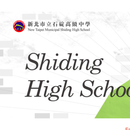
跳
到
主
要
內
容
區
En