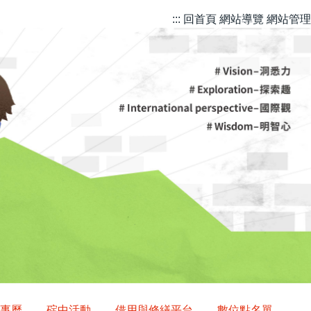
::: 回首頁
網站導覽
網站管理
事曆
碇中活動
借用與修繕平台
數位點名單