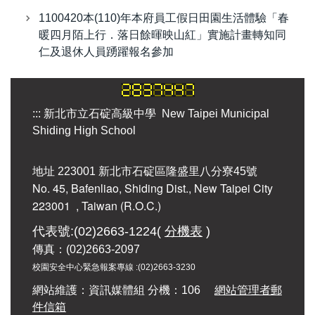
重要法規
1100420本(110)年本府員工假日田園生活體驗「春
暖四月陌上行．落日餘暉映山紅」實施計畫轉知同
退休人員公佈欄
仁及退休人員踴躍報名參加
:::
新北市立石碇高級中學 New Taipei Municipal
Shiding High School
地址 223001 新北市石碇區隆盛里八分寮45號
No. 45, Bafenliao, Shiding Dist., New Taipei City
223001
, Taiwan (R.O.C.)
代表號:(02)2663-1224(
分機表
)
傳真：(02)2663-2097
校園安全中心緊急報案專線 :
(02)2663-3230
網站維護：資訊媒體組 分機：106
網站管理者郵
件信箱