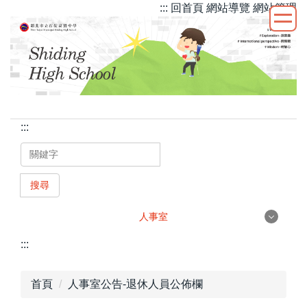
::: 回首頁
網站導覽
網站管理
跳
到
主
要
內
容
區
:::
搜尋
人事室
人事室
:::
首頁
人事室公告-退休人員公佈欄
行政團隊