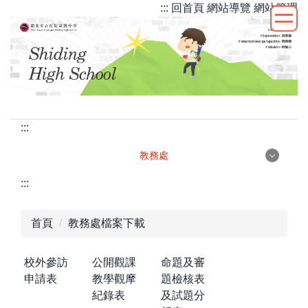
::: 回首頁
網站導覽
網站管理
跳
到
主
要
內
容
區
:::
教務處
教務處
:::
首頁
教務處檔案下載
行政團隊
校外參訪
公開觀課
命題及審
申請表
教學觀摩
題檢核表
紀錄表
及試題分