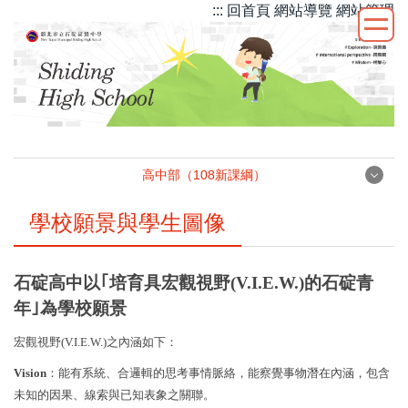
::: 回首頁
網站導覽
網站管理
跳
到
主
要
內
容
區
高中部（108新課綱）
高中部（108新課綱）
學校願景與學生圖像
高中部課程地圖
石碇高中以｢培育具宏觀視野
(V.I.E.W.)
的石碇青
年｣為學校願景
選課輔導手冊
宏觀視野
(V.I.E.W.)
之內涵如下：
課程計畫-高中部（108課綱）
Vision
：能有系統、合邏輯的思考事情脈絡，能察覺事物潛在內涵，包含
未知的因果、線索與已知表象之關聯。
學習歷程檔案專區