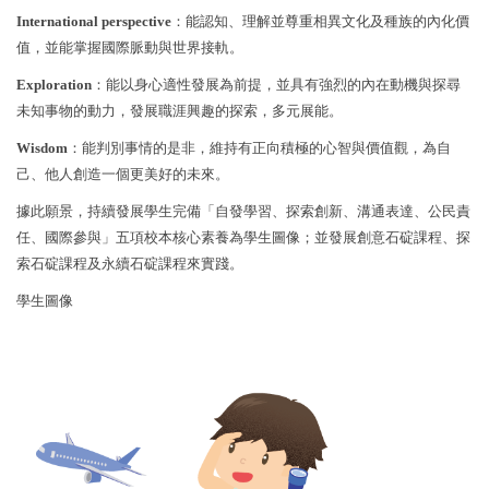
International perspective
：能認知、理解並尊重相異文化及種族的內化價
自主學習專區
值，並能掌握國際脈動與世界接軌。
高一銜接課程專區
Exploration
：能以身心適性發展為前提，並具有強烈的內在動機與探尋
未知事物的動力，發展職涯興趣的探索，多元展能。
高中部課程介紹
Wisdom
：能判別事情的是非，維持有正向積極的心智與價值觀，為自
己、他人創造一個更美好的未來。
相關資源與連結
據此願景，持續發展學生完備「自發學習、探索創新、溝通表達、公民責
任、國際參與」五項校本核心素養為學生圖像；並發展創意石碇課程、探
索石碇課程及永續石碇課程來實踐。
學生圖像