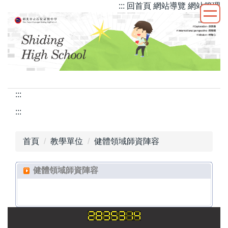
::: 回首頁
網站導覽
網站管理
跳
到
主
要
內
容
區
:::
:::
首頁
教學單位
健體領域師資陣容
健體領域師資陣容