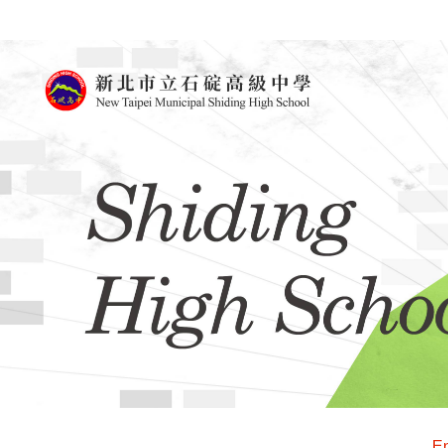
跳
到
主
要
內
容
區
En