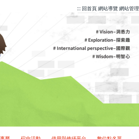
::: 回首頁
網站導覽
網站管理
事曆
碇中活動
借用與修繕平台
數位點名單