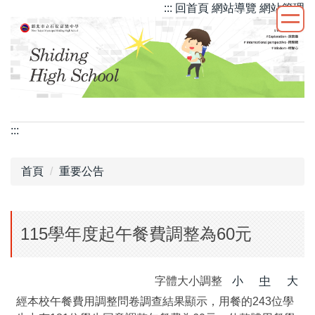
::: 回首頁
網站導覽
網站管理
跳
到
主
要
內
容
區
:::
首頁
重要公告
115學年度起午餐費調整為60元
字體大小調整
小
中
大
經本校午餐費用調整問卷調查結果顯示，用餐的243位學